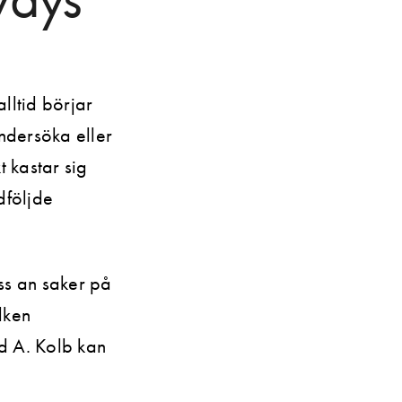
lltid börjar
undersöka eller
t kastar sig
dföljde
oss an saker på
ilken
id A. Kolb kan