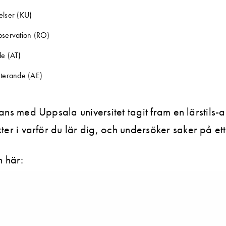
elser (KU)
bservation (RO)
de (AT)
nterande (AE)
mans med Uppsala universitet tagit fram en lärstils
ter i varför du lär dig, och undersöker saker på ett v
 här: