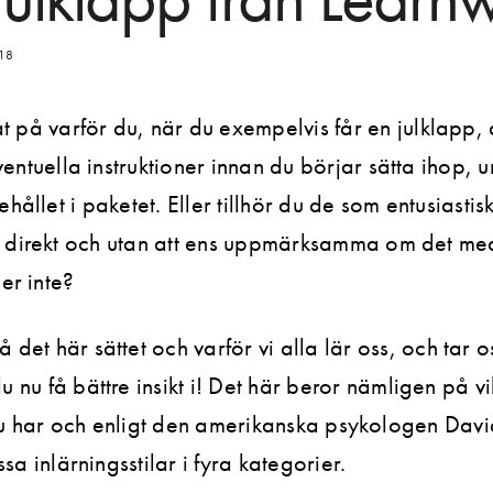
18
 på varför du, när du exempelvis får en julklapp, a
entuella instruktioner innan du börjar sätta ihop, 
ehållet i paketet. Eller tillhör du de som entusiastisk
t direkt och utan att ens uppmärksamma om det me
ler inte?
earningföretag?
å det här sättet och varför vi alla lär oss, och tar 
du nu få bättre insikt i! Det här beror nämligen på v
 isåfall. Ring
 du har och enligt den amerikanska psykologen Dav
ip.markel@learnways.com
.
sa inlärningsstilar i fyra kategorier.