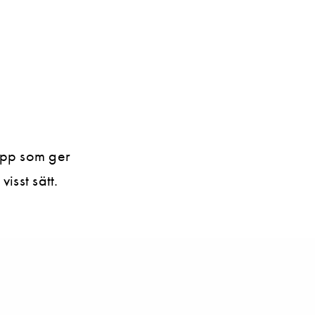
-app som ger
isst sätt.