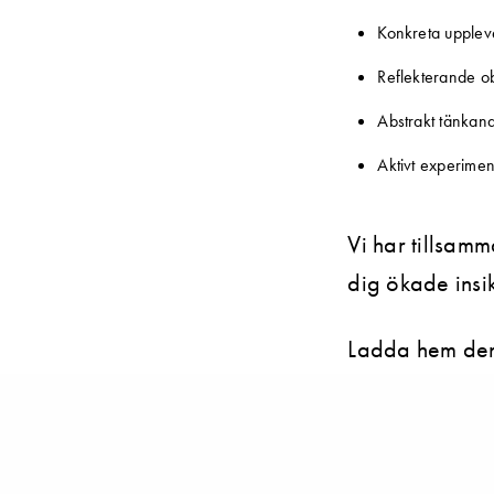
Konkreta upplev
Reflekterande o
Abstrakt tänkan
Aktivt experime
Vi har tillsam
dig ökade insik
Ladda hem den
APPLE
ANDROID