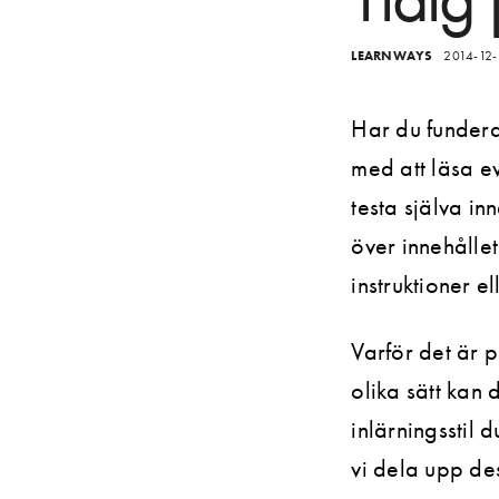
LEARNWAYS
2014-12-
Har du funderat
med att läsa ev
testa själva inn
över innehålle
Kontakt
instruktioner el
Letar du efter ett personligt e-l
Varför det är p
olika sätt kan 
Filip Märkel vill gärna träffa dig
inlärningsstil
070-435 54 77
eller mejla
fil
vi dela upp des