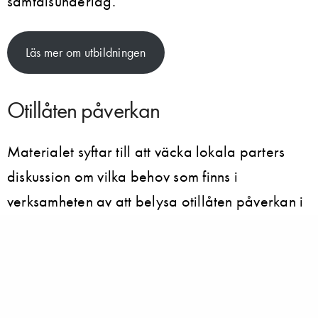
samtalsunderlag.
Läs mer om utbildningen
Otillåten påverkan
Materialet syftar till att väcka lokala parters
diskussion om vilka behov som finns i
verksamheten av att belysa otillåten påverkan i
arbetsmiljöarbetet. Inledningsvis får ni en
gemensam introduktion om vad otillåten
påverkan är. Därefter kan ni titta på olika
exempel i form av fyra filmer. Till varje film ges