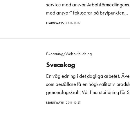
service med ansvar Arbetsförmedlingens 
med ansvar” fokuserar på brytpunkten…
earningföretag?
LEARNWAYS
2011-10-27
 isåfall. Ring
ip.markel@learnways.com
.
E-learning/Webbutbildning
Sveaskog
En vägledning i det dagliga arbetet. Ä
som beställare få en högkvalitativ produ
genomslagskraft. Vår fina utbildning för
LEARNWAYS
2011-10-27