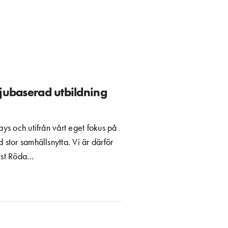
vjubaserad utbildning
ays och utifrån vårt eget fokus på
 stor samhällsnytta. Vi är därför
just Röda…