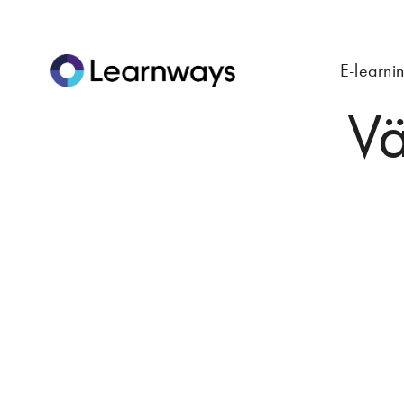
E-learni
Vä