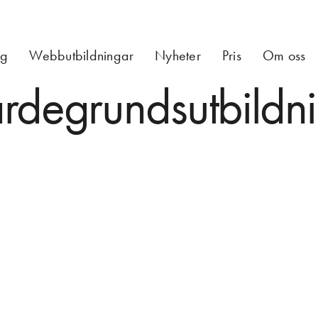
ng
Webbutbildningar
Nyheter
Pris
Om oss
rdegrundsutbildn