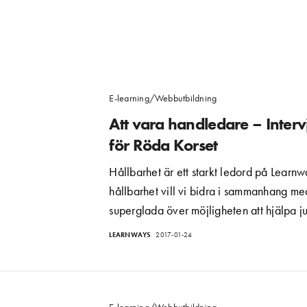
E-learning/Webbutbildning
Att vara handledare – Inter
för Röda Korset
Hållbarhet är ett starkt ledord på Learnw
hållbarhet vill vi bidra i sammanhang med
superglada över möjligheten att hjälpa 
LEARNWAYS
2017-01-24
E-learning/Webbutbildning