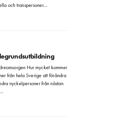
ella och transpersoner…
degrundsutbildning
äldreomsorgen Hur mycket kommer
er från hela Sverige att förändra
dra nyckelpersoner från nästan
5…