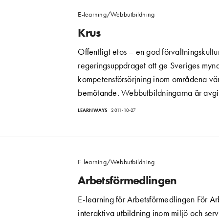
E-learning/Webbutbildning
Krus
Offentligt etos – en god förvaltningskultu
regeringsuppdraget att ge Sveriges mynd
kompetensförsörjning inom områdena vär
bemötande. Webbutbildningarna är avgif
LEARNWAYS
2011-10-27
E-learning/Webbutbildning
Arbetsförmedlingen
E-learning för Arbetsförmedlingen För Ar
interaktiva utbildning inom miljö och se