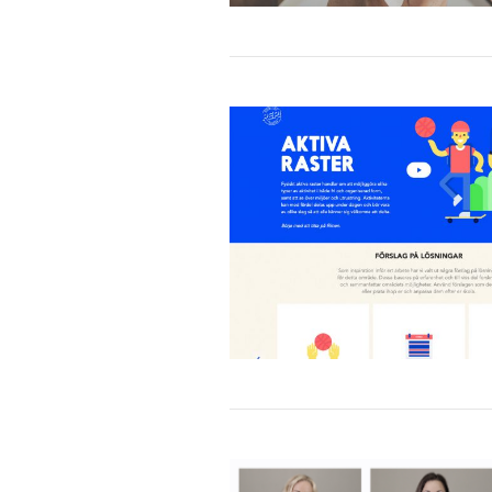
Kontakt
Letar du efter ett personligt e-l