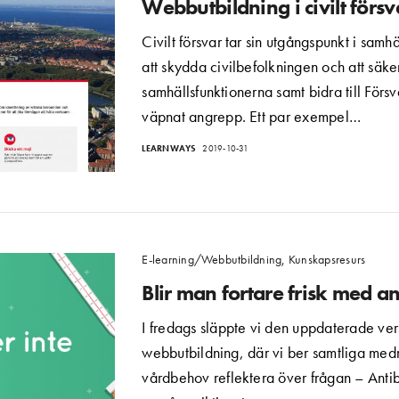
Webbutbildning i civilt försv
Civilt försvar tar sin utgångspunkt i samhä
att skydda civilbefolkningen och att säker
samhällsfunktionerna samt bidra till Förs
väpnat angrepp. Ett par exempel…
LEARNWAYS
2019-10-31
E-learning/Webbutbildning
,
Kunskapsresurs
Blir man fortare frisk med an
I fredags släppte vi den uppdaterade vers
webbutbildning, där vi ber samtliga medm
vårdbehov reflektera över frågan – Antibio