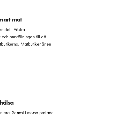
mart mat
n del i Västra
ch omställningen till ett
atbutikerna. Matbutiker är en
hälsa
antera. Senast i morse pratade