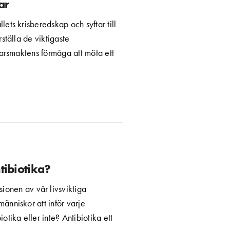
ar
llets krisberedskap och syftar till
ställa de viktigaste
varsmaktens förmåga att möta ett
tibiotika?
ionen av vår livsviktiga
änniskor att inför varje
tika eller inte? Antibiotika ett