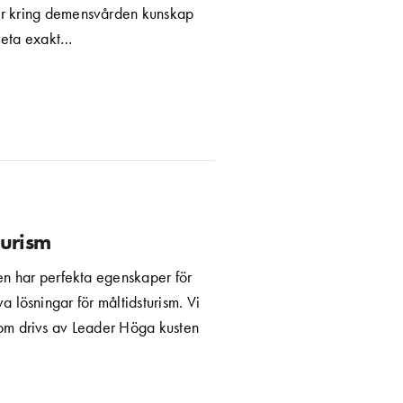
er kring demensvården kunskap
 veta exakt…
turism
n har perfekta egenskaper för
 lösningar för måltidsturism. Vi
 som drivs av Leader Höga kusten