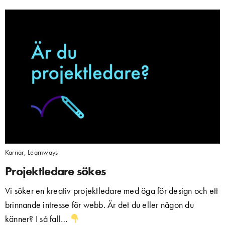
Karriär
,
Learnways
Projektledare sökes
Vi söker en kreativ projektledare med öga för design och ett
brinnande intresse för webb. Är det du eller någon du
känner? I så fall…