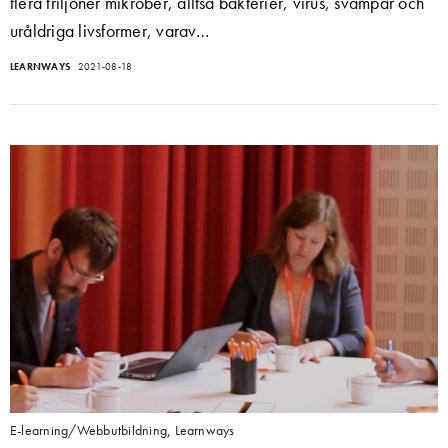
flera triljoner mikrober, alltså bakterier, virus, svampar och
uråldriga livsformer, varav…
LEARNWAYS
2021-08-18
E-learning/Webbutbildning
,
Learnways